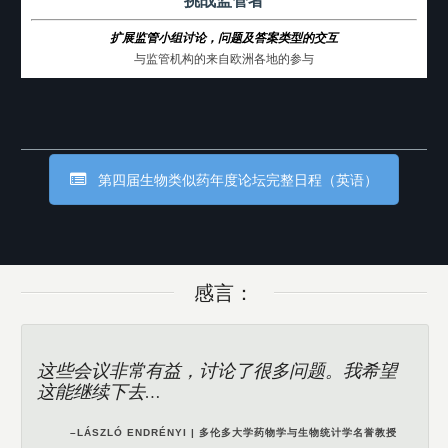
扩展监管小组讨论，问题及答案类型的交互
与监管机构的来自欧洲各地的参与
第四届生物类似药年度论坛完整日程（英语）
感言：
这些会议非常有益，讨论了很多问题。我希望
主办单位在筹备这样一场会议上表现出色，我
这能继续下去…
们可以交流有关监管审批流程的想法，也可以
讨论一些生物类似药研究过程的实际问题。
–ILDIKÓ ARADI | GEDEON RICHTER 公司生物制剂临床研究负责人
–LÁSZLÓ ENDRÉNYI | 多伦多大学药物学与生物统计学名誉教授
–BERND JILMA | 维也纳医科大学临床药学系副主任